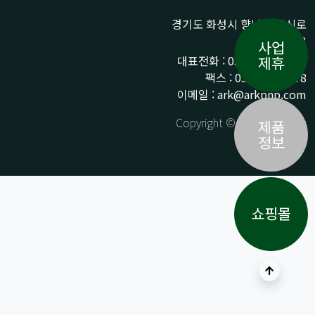
경기도 화성시 향남읍 상신로
290-13
사업
대표전화 : 031-359-9776 /
제휴
팩스 : 031-359-9778
이메일 : ark@arkpnp.com
Copyright © ARK All Rights
제품
Reserved.
정보
쇼핑몰
상단으로