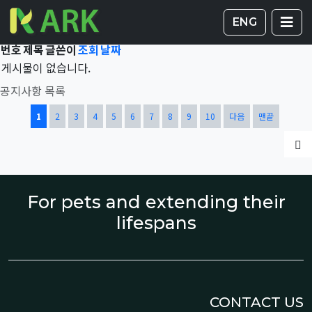
Total 41,805건
1 페이지
게시판 
글
ENG
번호
제목
글쓴이
조회
날짜
게시물이 없습니다.
공지사항 목록
열린
페이지
페이지
페이지
페이지
페이지
페이지
페이지
페이지
페이지
페이지
1
2
3
4
5
6
7
8
9
10
다음
맨끝
글
For pets and extending their
lifespans
CONTACT US