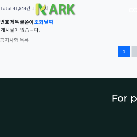
Total 41,844건
1 페이지
C
번호
제목
글쓴이
조회
날짜
게시물이 없습니다.
공지사항 목록
1
For p