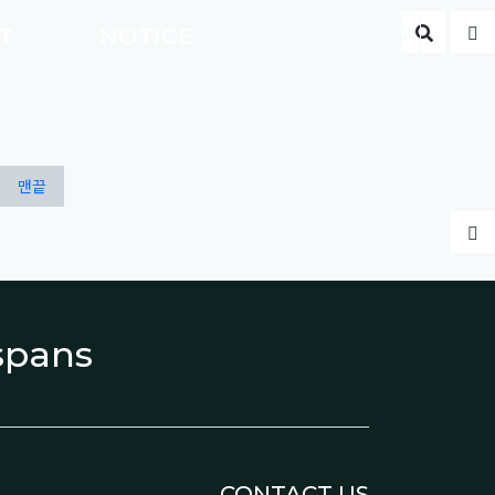
게시판 
글
CT
NOTICE
ENG
맨끝
글
espans
CONTACT US