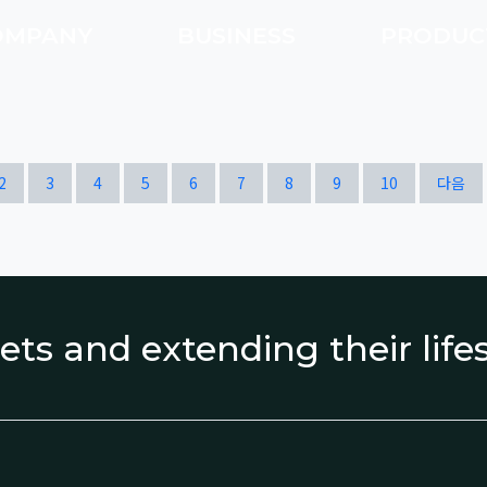
OMPANY
BUSINESS
PRODU
열린
페이지
페이지
페이지
페이지
페이지
페이지
페이지
페이지
페이지
페이지
2
3
4
5
6
7
8
9
10
다음
ets and extending their lif