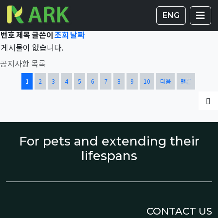
Total 42,978건
1 페이지
게시판 
글
ENG
번호
제목
글쓴이
조회
날짜
게시물이 없습니다.
공지사항 목록
열린
페이지
페이지
페이지
페이지
페이지
페이지
페이지
페이지
페이지
페이지
1
2
3
4
5
6
7
8
9
10
다음
맨끝
글
For pets and extending their
lifespans
CONTACT US