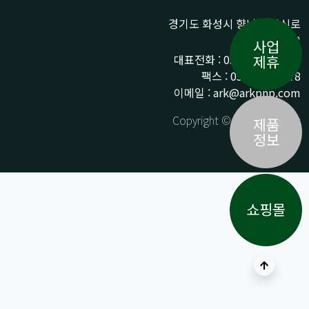
경기도 화성시 향남읍 상신로
290-13
사업
대표전화 : 031-359-9776 /
제휴
팩스 : 031-359-9778
이메일 : ark@arkpnp.com
Copyright © ARK All Rights
제품
Reserved.
정보
쇼핑몰
상단으로