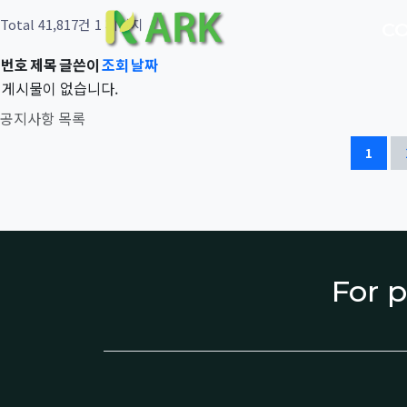
Total 41,817건
1 페이지
C
번호
제목
글쓴이
조회
날짜
게시물이 없습니다.
공지사항 목록
1
For p