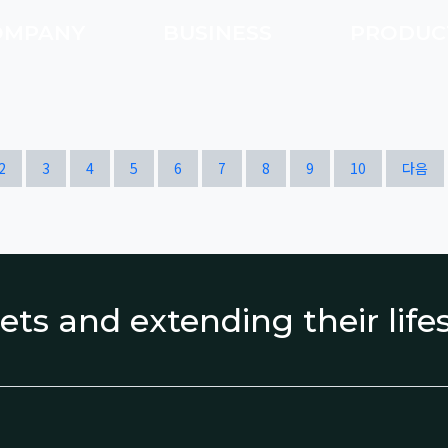
OMPANY
BUSINESS
PRODU
열린
페이지
페이지
페이지
페이지
페이지
페이지
페이지
페이지
페이지
페이지
2
3
4
5
6
7
8
9
10
다음
ets and extending their lif