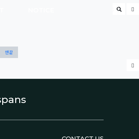
게시판 
글
CT
NOTICE
ENG
맨끝
글
espans
CONTACT US