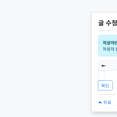
글 수
작성자만
작성자 
필수
뒤로