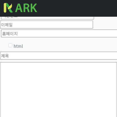
갤러리 글쓰기
이름
필수
비밀번호
이메일
홈페이지
필수
옵션
html
제목
필수
내용
웹에디터 시작
필수