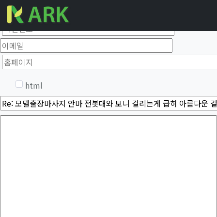
갤러리 글답변
이름
필수
비밀번호
이메일
홈페이지
필수
옵션
html
제목
필수
내용
웹에디터 시작
필수