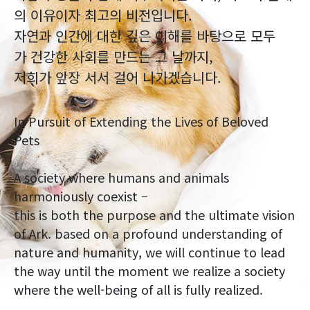
의 이유이자 최고의 비전입니다.
자연과 인간에 대한 깊은 이해를 바탕으로 모두
가 건강한 사회를 만드는 그 날까지,
저희가 앞장 서서 걸어 나가겠습니다.
In Pursuit of Extending the Lives of Beloved
Pets
A society where humans and animals
harmoniously coexist –
this is both the purpose and the ultimate vision
of Ark. based on a profound understanding of
nature and humanity, we will continue to lead
the way until the moment we realize a society
where the well-being of all is fully realized.