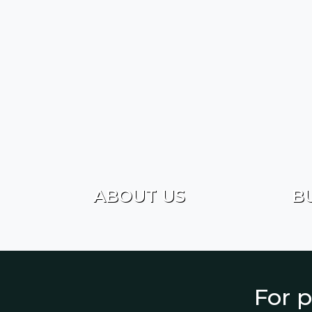
ABOUT US
B
For p