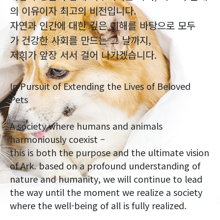
의 이유이자 최고의 비전입니다.
자연과 인간에 대한 깊은 이해를 바탕으로 모두
가 건강한 사회를 만드는 그 날까지,
저희가 앞장 서서 걸어 나가겠습니다.
In Pursuit of Extending the Lives of Beloved
Pets
A society where humans and animals
harmoniously coexist –
this is both the purpose and the ultimate vision
of Ark. based on a profound understanding of
nature and humanity, we will continue to lead
the way until the moment we realize a society
where the well-being of all is fully realized.