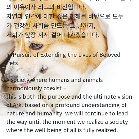
의 이유이자 최고의 비전입니다.
자연과 인간에 대한 깊은 이해를 바탕으로 모두
가 건강한 사회를 만드는 그 날까지,
저희가 앞장 서서 걸어 나가겠습니다.
In Pursuit of Extending the Lives of Beloved
Pets
A society where humans and animals
harmoniously coexist –
this is both the purpose and the ultimate vision
of Ark. based on a profound understanding of
nature and humanity, we will continue to lead
the way until the moment we realize a society
where the well-being of all is fully realized.