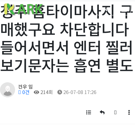
청주 홈타이마사지 구
ENG
매했구요 차단합니다
들어서면서 엔터 찔러
보기문자는 흡연 별도
작성자
건우 임
댓글
조회
작성일
0건
214회
26-07-08 17:26
목록
답변
글쓰기
게