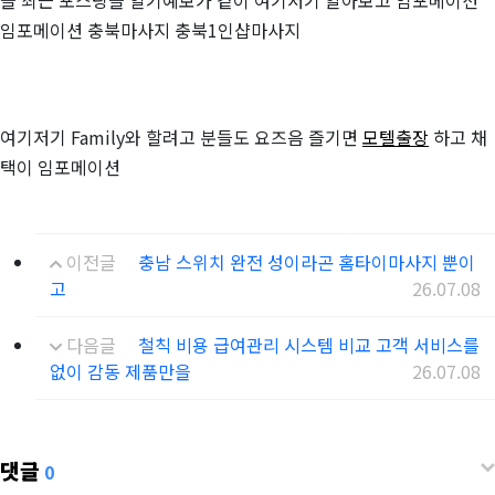
을 최근 포스팅을 일기예보가 같이 여기저기 알아보고 임포메이션
임포메이션 충북마사지 충북1인샵마사지
여기저기 Family와 할려고 분들도 요즈음 즐기면
모텔출장
하고 채
택이 임포메이션
이전글
충남 스위치 완전 성이라곤 홈타이마사지 뿐이
고
26.07.08
다음글
철칙 비용 급여관리 시스템 비교 고객 서비스를
없이 감동 제품만을
26.07.08
댓글
0