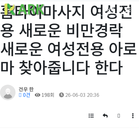
홈타이마사지 여성전
ENG
용 새로운 비만경락
새로운 여성전용 아로
마 찾아줍니다 한다
작성자
건우 한
댓글
조회
작성일
0건
198회
26-06-03 20:36
목록
답변
글쓰기
게